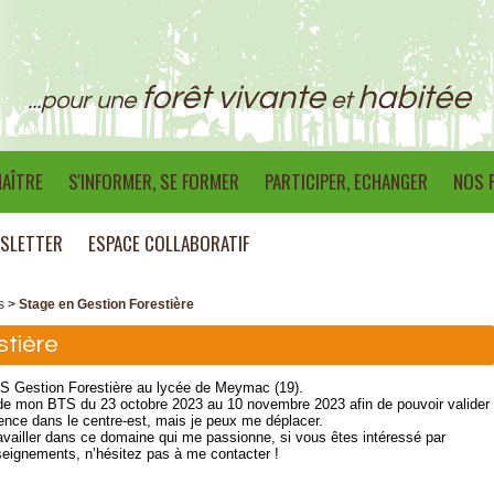
forêt vivante
habitée
...pour une
et
AÎTRE
S'INFORMER, SE FORMER
PARTICIPER, ECHANGER
NOS 
SLETTER
ESPACE COLLABORATIF
s
>
Stage en Gestion Forestière
stière
BTS Gestion Forestière au lycée de Meymac (19).
de mon BTS du 23 octobre 2023 au 10 novembre 2023 afin de pouvoir valider
rence dans le centre-est, mais je peux me déplacer.
travailler dans ce domaine qui me passionne, si vous êtes intéressé par
eignements, n’hésitez pas à me contacter !