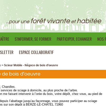
forêt vivante
habitée
...pour une
et
AÎTRE
S'INFORMER, SE FORMER
PARTICIPER, ECHANGER
NOS 
SLETTER
ESPACE COLLABORATIF
s
>
Scieur Mobile - Négoce de bois d’oeuvre
 de bois d’oeuvre
 Charolles.
ervices de sciage à domicile, au plus proche de l’arbre.
n me faisant intervenir à l’orée du bois, votre dépôt, chez vous, au pied de
 depuis l’abattage jusqu’au façonnage, vous pouvez participer au sciage
mes sur son dépôt à BERZE-LE-CHATEL 71960