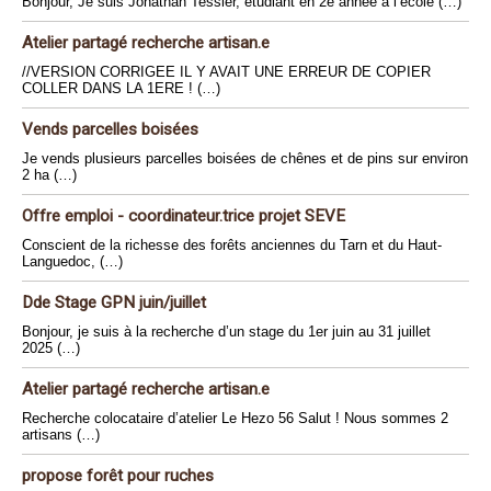
Bonjour, Je suis Jonathan Tessier, étudiant en 2e année à l’école (…)
Atelier partagé recherche artisan.e
//VERSION CORRIGEE IL Y AVAIT UNE ERREUR DE COPIER
COLLER DANS LA 1ERE ! (…)
Vends parcelles boisées
Je vends plusieurs parcelles boisées de chênes et de pins sur environ
2 ha (…)
Offre emploi - coordinateur.trice projet SEVE
Conscient de la richesse des forêts anciennes du Tarn et du Haut-
Languedoc, (…)
Dde Stage GPN juin/juillet
Bonjour, je suis à la recherche d’un stage du 1er juin au 31 juillet
2025 (…)
Atelier partagé recherche artisan.e
Recherche colocataire d’atelier Le Hezo 56 Salut ! Nous sommes 2
artisans (…)
propose forêt pour ruches