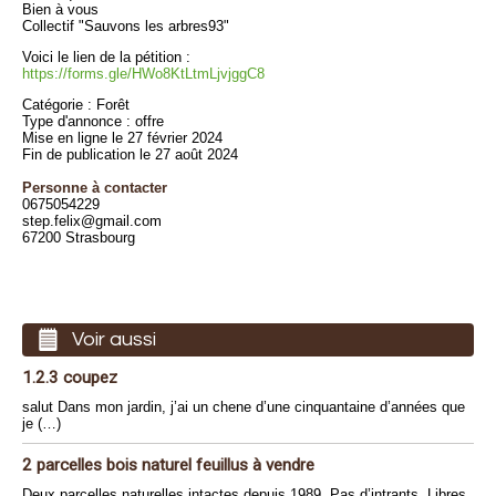
Bien à vous
Collectif "Sauvons les arbres93"
Voici le lien de la pétition :
https://forms.gle/HWo8KtLtmLjvjggC8
Catégorie : Forêt
Type d'annonce : offre
Mise en ligne le 27 février 2024
Fin de publication le 27 août 2024
Personne à contacter
0675054229
step.felix@gmail.com
67200 Strasbourg
Voir aussi
1.2.3 coupez
salut Dans mon jardin, j’ai un chene d’une cinquantaine d’années que
je (…)
2 parcelles bois naturel feuillus à vendre
Deux parcelles naturelles intactes depuis 1989. Pas d’intrants. Libres