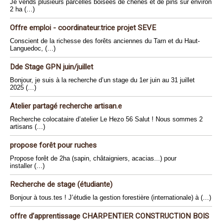
Je vends plusieurs parcelles boisées de chênes et de pins sur environ
2 ha (…)
Offre emploi - coordinateur.trice projet SEVE
Conscient de la richesse des forêts anciennes du Tarn et du Haut-
Languedoc, (…)
Dde Stage GPN juin/juillet
Bonjour, je suis à la recherche d’un stage du 1er juin au 31 juillet
2025 (…)
Atelier partagé recherche artisan.e
Recherche colocataire d’atelier Le Hezo 56 Salut ! Nous sommes 2
artisans (…)
propose forêt pour ruches
Propose forêt de 2ha (sapin, châtaigniers, acacias...) pour
installer (…)
Recherche de stage (étudiante)
Bonjour à tous.tes ! J’étudie la gestion forestière (internationale) à (…)
offre d’apprentissage CHARPENTIER CONSTRUCTION BOIS