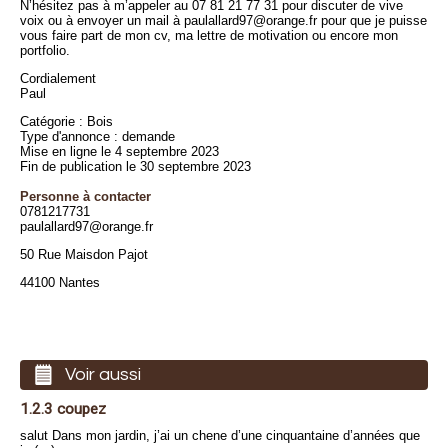
N’hésitez pas à m’appeler au 07 81 21 77 31 pour discuter de vive
voix ou à envoyer un mail à paulallard97@orange.fr pour que je puisse
vous faire part de mon cv, ma lettre de motivation ou encore mon
portfolio.
Cordialement
Paul
Catégorie : Bois
Type d'annonce : demande
Mise en ligne le 4 septembre 2023
Fin de publication le 30 septembre 2023
Personne à contacter
0781217731
paulallard97@orange.fr
50 Rue Maisdon Pajot
44100 Nantes
Voir aussi
1.2.3 coupez
salut Dans mon jardin, j’ai un chene d’une cinquantaine d’années que