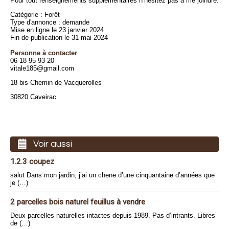
Pour tout renseignements supplémentaires n’hésitez pas à me joindre.
Catégorie : Forêt
Type d'annonce : demande
Mise en ligne le 23 janvier 2024
Fin de publication le 31 mai 2024
Personne à contacter
06 18 95 93 20
vitale185@gmail.com
18 bis Chemin de Vacquerolles
30820 Caveirac
Voir aussi
1.2.3 coupez
salut Dans mon jardin, j’ai un chene d’une cinquantaine d’années que
je (…)
2 parcelles bois naturel feuillus à vendre
Deux parcelles naturelles intactes depuis 1989. Pas d’intrants. Libres
de (…)