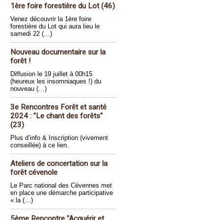
1ère foire forestière du Lot (46)
Venez découvrir la 1ère foire
forestière du Lot qui aura lieu le
samedi 22 (…)
Nouveau documentaire sur la
forêt !
Diffusion le 19 juillet à 00h15
(heureux les insomniaques !) du
nouveau (…)
3e Rencontres Forêt et santé
2024 : "Le chant des forêts"
(23)
Plus d’info & Inscription (vivement
conseillée) à ce lien.
Ateliers de concertation sur la
forêt cévenole
Le Parc national des Cévennes met
en place une démarche participative
« la (…)
5ème Rencontre "Acquérir et