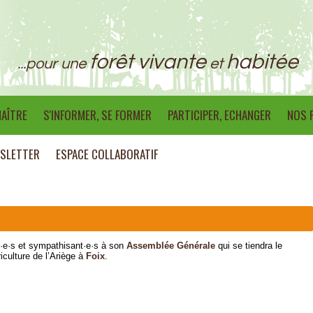
forêt vivante
habitée
...pour une
et
AÎTRE
S'INFORMER, SE FORMER
PARTICIPER, ECHANGER
NOS 
SLETTER
ESPACE COLLABORATIF
t·e·s et sympathisant·e·s à son
Assemblée Générale
qui se tiendra le
culture de l’Ariège à
Foix
.