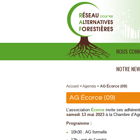
NOUS CONN
NOTRE NEW
Accueil
>
Agenda
>
AG Écorce (09)
AG Écorce (09)
L’association
Écorce
invite ses adhéren
samedi 13 mai 2023
à la Chambre d’Agri
Programme :
10h30 : AG formelle
12h : pot de l’amitié