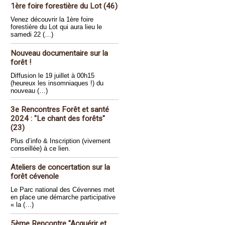
1ère foire forestière du Lot (46)
Venez découvrir la 1ère foire
forestière du Lot qui aura lieu le
samedi 22 (…)
Nouveau documentaire sur la
forêt !
Diffusion le 19 juillet à 00h15
(heureux les insomniaques !) du
nouveau (…)
3e Rencontres Forêt et santé
2024 : "Le chant des forêts"
(23)
Plus d’info & Inscription (vivement
conseillée) à ce lien.
Ateliers de concertation sur la
forêt cévenole
Le Parc national des Cévennes met
en place une démarche participative
« la (…)
5ème Rencontre "Acquérir et