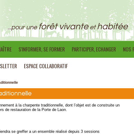
forêt vivante
habitée
...pour une
et
AÎTRE
S'INFORMER, SE FORMER
PARTICIPER, ECHANGER
NOS 
SLETTER
ESPACE COLLABORATIF
ditionnelle
ditionnelle
onnement à la charpente traditionnelle, dont l’objet est de construite un
ers de restauration de la Porte de Laon.
iendra se greffer a un ensemble réalisé depuis 3 sessions