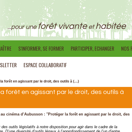
forêt vivante
habitée
...pour une
et
AÎTRE
S'INFORMER, SE FORMER
PARTICIPER, ECHANGER
NOS 
SLETTER
ESPACE COLLABORATIF
 forêt en agissant par le droit, des outils à (…)
 forêt en agissant par le droit, des outils à
u cinéma d’Aubusson : "Protéger la forêt en agissant par le droit, des
des outils législatifs à notre disposition pour agir dans le cadre de la
re. D’une diversité d’outils légaux à l’approfondissement de l’un d’entre