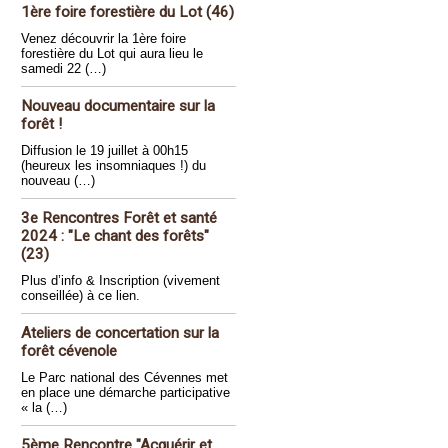
1ère foire forestière du Lot (46)
Venez découvrir la 1ère foire
forestière du Lot qui aura lieu le
samedi 22 (…)
Nouveau documentaire sur la
forêt !
Diffusion le 19 juillet à 00h15
(heureux les insomniaques !) du
nouveau (…)
3e Rencontres Forêt et santé
2024 : "Le chant des forêts"
(23)
Plus d’info & Inscription (vivement
conseillée) à ce lien.
Ateliers de concertation sur la
forêt cévenole
Le Parc national des Cévennes met
en place une démarche participative
« la (…)
5ème Rencontre "Acquérir et