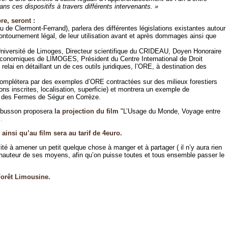
s ces dispositifs à travers différents intervenants. »
re, seront :
de Clermont-Ferrand), parlera des différentes législations existantes autour
contournement légal, de leur utilisation avant et après dommages ainsi que
’Université de Limoges, Directeur scientifique du CRIDEAU, Doyen Honoraire
Economiques de LIMOGES, Président du Centre International de Droit
elai en détaillant un de ces outils juridiques, l’ORE, à destination des
complétera par des exemples d’ORE contractées sur des milieux forestiers
ions inscrites, localisation, superficie) et montrera un exemple de
te des Fermes de Ségur en Corrèze.
Aubusson proposera
la projection du film
"L’Usage du Monde, Voyage entre
.
 ainsi qu’au film sera au tarif de 4euro.
vité à amener un petit quelque chose à manger et à partager ( il n’y aura rien
la hauteur de ses moyens, afin qu’on puisse toutes et tous ensemble passer le
Forêt Limousine.