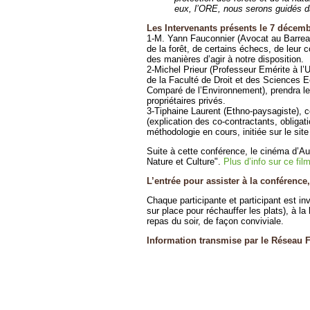
eux, l’ORE, nous serons guidés dan
Les Intervenants présents le 7 décemb
1-M. Yann Fauconnier (Avocat au Barreau 
de la forêt, de certains échecs, de leur 
des manières d’agir à notre disposition.
2-Michel Prieur (Professeur Emérite à l
de la Faculté de Droit et des Sciences 
Comparé de l’Environnement), prendra le r
propriétaires privés.
3-Tiphaine Laurent (Ethno-paysagiste), 
(explication des co-contractants, obligat
méthodologie en cours, initiée sur le si
Suite à cette conférence, le cinéma d’
Nature et Culture".
Plus d’info sur ce film
L’entrée pour assister à la conférence,
Chaque participante et participant est in
sur place pour réchauffer les plats), à 
repas du soir, de façon conviviale.
Information transmise par le Réseau 