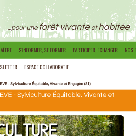
forêt vivante
habitée
...pour une
et
AÎTRE
S'INFORMER, SE FORMER
PARTICIPER, ECHANGER
NOS 
SLETTER
ESPACE COLLABORATIF
VE - Sylviculture Équitable, Vivante et Engagée (81)
VE - Sylviculture Équitable, Vivante et