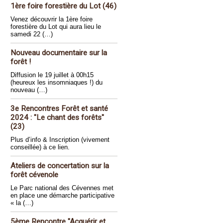
1ère foire forestière du Lot (46)
Venez découvrir la 1ère foire
forestière du Lot qui aura lieu le
samedi 22 (…)
Nouveau documentaire sur la
forêt !
Diffusion le 19 juillet à 00h15
(heureux les insomniaques !) du
nouveau (…)
3e Rencontres Forêt et santé
2024 : "Le chant des forêts"
(23)
Plus d’info & Inscription (vivement
conseillée) à ce lien.
Ateliers de concertation sur la
forêt cévenole
Le Parc national des Cévennes met
en place une démarche participative
« la (…)
5ème Rencontre "Acquérir et