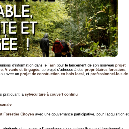
unions d’information dans le
Tarn
pour le lancement de son nouveau
projet
le, Vivante et Engagée
. Le projet s’adresse à des
propriétaires forestiers
,
s ou avec un
projet de construction en bois local
, et
professionnel.le.s de
s pratiquant la
sylviculture à couvert continu
tisanale
t Forestier Citoyen
avec une gouvernance participative, pour l’acquisition et
, étudiants et citoyens à l’importance d’une sylviculture multifonctionnelle