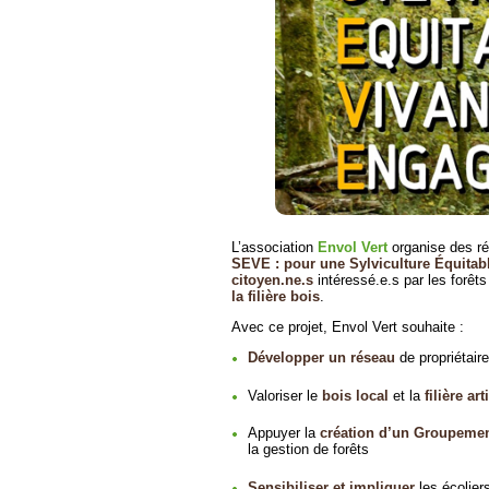
L’association
Envol Vert
organise des ré
SEVE : pour une Sylviculture Équitab
citoyen.ne.s
intéressé.e.s par les forêt
la filière bois
.
Avec ce projet, Envol Vert souhaite :
Développer un réseau
de propriétaire
Valoriser le
bois local
et la
filière ar
Appuyer la
création d’un Groupemen
la gestion de forêts
Sensibiliser et impliquer
les écoliers