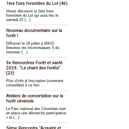
1ère foire forestière du Lot (46)
Venez découvrir la 1ère foire
forestière du Lot qui aura lieu le
samedi 22 (…)
Nouveau documentaire sur la
forêt !
Diffusion le 19 juillet à 00h15
(heureux les insomniaques !) du
nouveau (…)
3e Rencontres Forêt et santé
2024 : "Le chant des forêts"
(23)
Plus d’info & Inscription (vivement
conseillée) à ce lien.
Ateliers de concertation sur la
forêt cévenole
Le Parc national des Cévennes met
en place une démarche participative
« la (…)
5ème Rencontre "Acquérir et