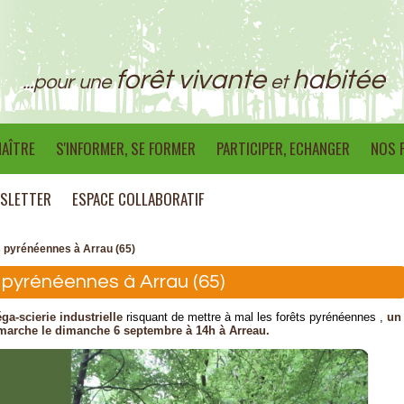
forêt vivante
habitée
...pour une
et
AÎTRE
S'INFORMER, SE FORMER
PARTICIPER, ECHANGER
NOS 
SLETTER
ESPACE COLLABORATIF
s pyrénéennes à Arrau (65)
 pyrénéennes à Arrau (65)
a-scierie industrielle
risquant de mettre à mal les forêts pyrénéennes ,
un
 marche le dimanche 6 septembre à 14h à Arreau.