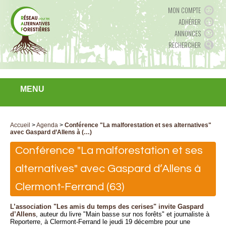
MON COMPTE
ADHÉRER
ANNONCES
RECHERCHER
MENU
Accueil
>
Agenda
>
Conférence "La malforestation et ses alternatives"
avec Gaspard d’Allens à (…)
Conférence "La malforestation et ses
alternatives" avec Gaspard d’Allens à
Clermont-Ferrand (63)
L’association "Les amis du temps des cerises" invite Gaspard
d’Allens
, auteur du livre "Main basse sur nos forêts" et journaliste à
Reporterre, à Clermont-Ferrand le jeudi 19 décembre pour une