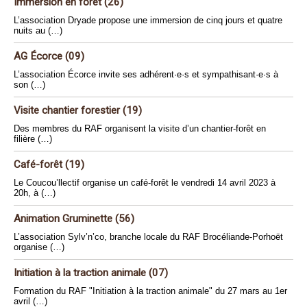
Immersion en forêt (26)
L’association Dryade propose une immersion de cinq jours et quatre
nuits au (…)
AG Écorce (09)
L’association Écorce invite ses adhérent·e·s et sympathisant·e·s à
son (…)
Visite chantier forestier (19)
Des membres du RAF organisent la visite d’un chantier-forêt en
filière (…)
Café-forêt (19)
Le Coucou’llectif organise un café-forêt le vendredi 14 avril 2023 à
20h, à (…)
Animation Gruminette (56)
L’association Sylv’n’co, branche locale du RAF Brocéliande-Porhoët
organise (…)
Initiation à la traction animale (07)
Formation du RAF "Initiation à la traction animale" du 27 mars au 1er
avril (…)