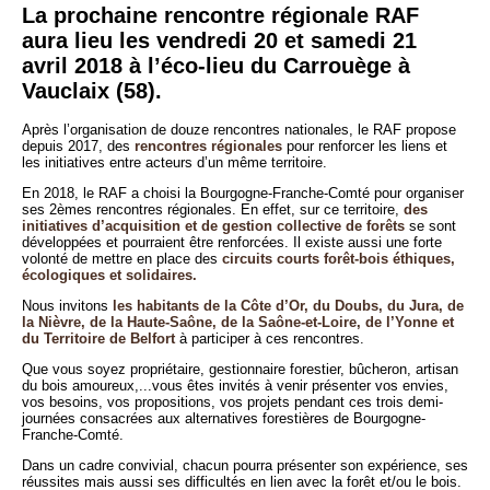
La prochaine rencontre régionale RAF
aura lieu les vendredi 20 et samedi 21
avril 2018 à l’éco-lieu du Carrouège à
Vauclaix (58).
Après l’organisation de douze rencontres nationales, le RAF propose
depuis 2017, des
rencontres régionales
pour renforcer les liens et
les initiatives entre acteurs d’un même territoire.
En 2018, le RAF a choisi la Bourgogne-Franche-Comté pour organiser
ses 2èmes rencontres régionales. En effet, sur ce territoire,
des
initiatives d’acquisition et de gestion collective de forêts
se sont
développées et pourraient être renforcées. Il existe aussi une forte
volonté de mettre en place des
circuits courts forêt-bois éthiques,
écologiques et solidaires.
Nous invitons
les habitants de la Côte d’Or, du Doubs, du Jura, de
la Nièvre, de la Haute-Saône, de la Saône-et-Loire, de l’Yonne et
du Territoire de Belfort
à participer à ces rencontres.
Que vous soyez propriétaire, gestionnaire forestier, bûcheron, artisan
du bois amoureux,...vous êtes invités à venir présenter vos envies,
vos besoins, vos propositions, vos projets pendant ces trois demi-
journées consacrées aux alternatives forestières de Bourgogne-
Franche-Comté.
Dans un cadre convivial, chacun pourra présenter son expérience, ses
réussites mais aussi ses difficultés en lien avec la forêt et/ou le bois.