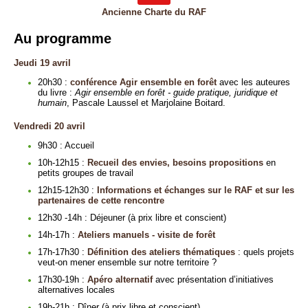
Ancienne Charte du RAF
Au programme
Jeudi 19 avril
20h30 :
conférence Agir ensemble en forêt
avec les auteures
du livre :
Agir ensemble en forêt - guide pratique, juridique et
humain
, Pascale Laussel et Marjolaine Boitard.
Vendredi 20 avril
9h30 : Accueil
10h-12h15 :
Recueil des envies, besoins propositions
en
petits groupes de travail
12h15-12h30 :
Informations et échanges sur le RAF et sur les
partenaires de cette rencontre
12h30 -14h : Déjeuner (à prix libre et conscient)
14h-17h :
Ateliers manuels - visite de forêt
17h-17h30 :
Définition des ateliers thématiques
: quels projets
veut-on mener ensemble sur notre territoire ?
17h30-19h :
Apéro alternatif
avec présentation d’initiatives
alternatives locales
19h-21h : Dîner (à prix libre et conscient)