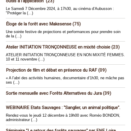
outils à l’application" (23)
Le Samedi 7 Décembre 2024, à 17h30, au cinéma d’Aubusson :
"Protéger la (…)
Éloge de la forêt avec Makesense (75)
Une soirée festive de projections et performances pour prendre soin
de la (…)
Atelier INITIATION TRONÇONNEUSE en mixité choisie (23)
ATELIER INITIATION TRONÇONNEUSE EN NON MIXITÉ FEMMES.
10 et 11 novembre (…)
Projection de film et débat en présence du RAF (09)
« A l’abri des activités humaines, documentaire d’1h30, ne mâche pas
ses (…)
Sortie mensuelle avec Forêts Alternatives du Jura (39)
WEBINAIRE Etats Sauvages : "Sanglier, un animal politique".
Rendez-vous le jeudi 12 décembre à 19h00 avec Roméo BONDON,
administrateur (…)
Séminaire "Le retour des forêts sauvages" par FNE Loire