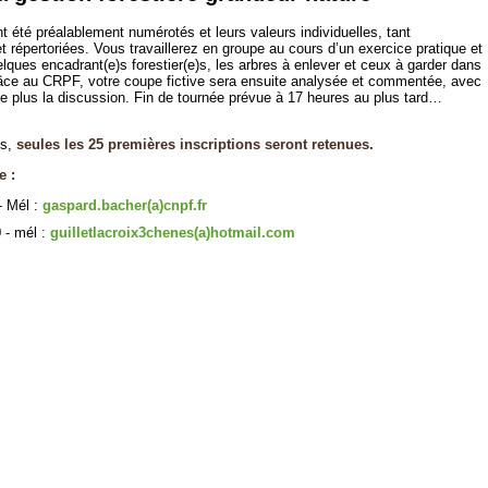
ont été préalablement numérotés et leurs valeurs individuelles, tant
répertoriées. Vous travaillerez en groupe au cours d’un exercice pratique et
ques encadrant(e)s forestier(e)s, les arbres à enlever et ceux à garder dans
Grâce au CRPF, votre coupe fictive sera ensuite analysée et commentée, avec
 le plus la discussion. Fin de tournée prévue à 17 heures au plus tard…
ns,
seules les 25 premières inscriptions seront retenues.
 :
- Mél :
gaspard.bacher(a)cnpf.fr
 - mél :
guilletlacroix3chenes(a)hotmail.com