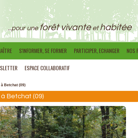
forêt vivante
habitée
...pour une
et
AÎTRE
S'INFORMER, SE FORMER
PARTICIPER, ECHANGER
NOS 
SLETTER
ESPACE COLLABORATIF
à Betchat (09)
à Betchat (09)