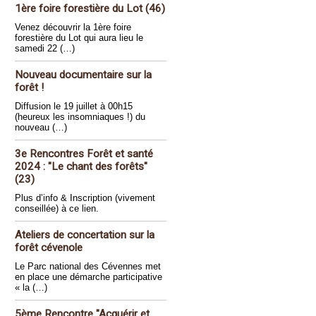
1ère foire forestière du Lot (46)
Venez découvrir la 1ère foire
forestière du Lot qui aura lieu le
samedi 22 (…)
Nouveau documentaire sur la
forêt !
Diffusion le 19 juillet à 00h15
(heureux les insomniaques !) du
nouveau (…)
3e Rencontres Forêt et santé
2024 : "Le chant des forêts"
(23)
Plus d’info & Inscription (vivement
conseillée) à ce lien.
Ateliers de concertation sur la
forêt cévenole
Le Parc national des Cévennes met
en place une démarche participative
« la (…)
5ème Rencontre "Acquérir et