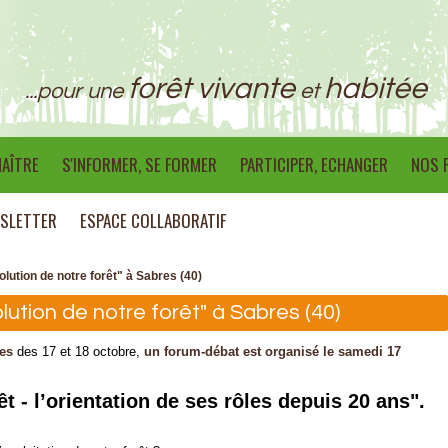
forêt vivante
habitée
...pour une
et
AÎTRE
S'INFORMER, SE FORMER
PARTICIPER, ECHANGER
NOS 
SLETTER
ESPACE COLLABORATIF
lution de notre forêt" à Sabres (40)
ution de notre forêt" à Sabres (40)
res
des 17 et 18 octobre,
un forum-débat est organisé le samedi 17
êt - l’orientation de ses rôles depuis 20 ans".