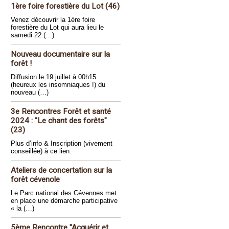
1ère foire forestière du Lot (46)
Venez découvrir la 1ère foire
forestière du Lot qui aura lieu le
samedi 22 (…)
Nouveau documentaire sur la
forêt !
Diffusion le 19 juillet à 00h15
(heureux les insomniaques !) du
nouveau (…)
3e Rencontres Forêt et santé
2024 : "Le chant des forêts"
(23)
Plus d’info & Inscription (vivement
conseillée) à ce lien.
Ateliers de concertation sur la
forêt cévenole
Le Parc national des Cévennes met
en place une démarche participative
« la (…)
5ème Rencontre "Acquérir et