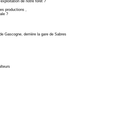
exploitation de notre forêt ?
es productions ,
ale ?
e Gascogne, derrière la gare de Sabres
lteurs