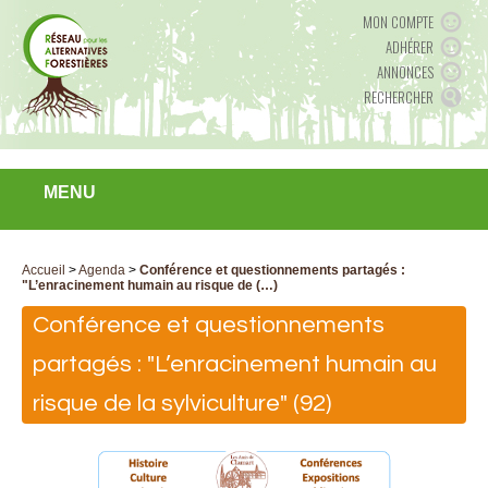
MON COMPTE
ADHÉRER
ANNONCES
RECHERCHER
MENU
Accueil
>
Agenda
>
Conférence et questionnements partagés :
"L’enracinement humain au risque de (…)
Conférence et questionnements
partagés : "L’enracinement humain au
risque de la sylviculture" (92)