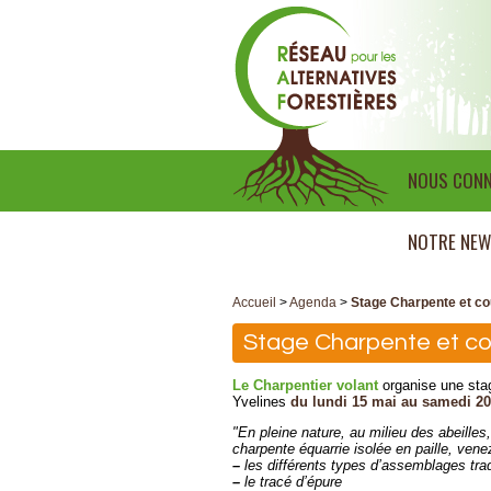
NOUS CONN
NOTRE NEW
Accueil
>
Agenda
>
Stage Charpente et cou
Stage Charpente et cou
Le Charpentier volant
organise une stag
Yvelines
du lundi 15 mai au samedi 2
"En pleine nature, au milieu des abeilles
charpente équarrie isolée en paille, venez
–
les différents types d’assemblages trad
–
le tracé d’épure