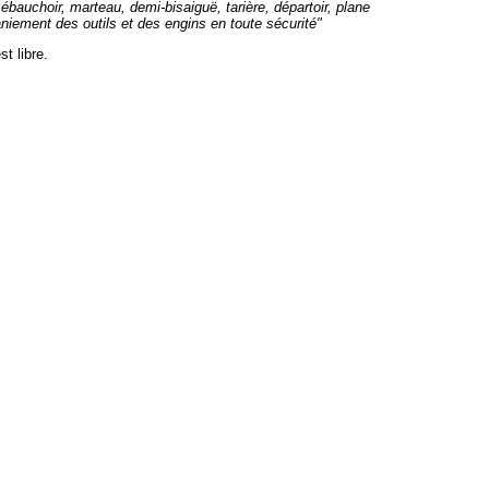
, ébauchoir, marteau, demi-bisaiguë, tarière, départoir, plane
iement des outils et des engins en toute sécurité"
t libre.