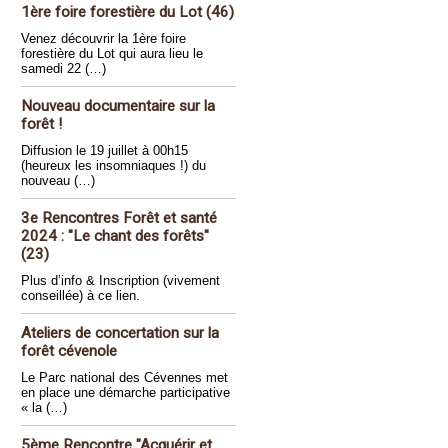
1ère foire forestière du Lot (46)
Venez découvrir la 1ère foire
forestière du Lot qui aura lieu le
samedi 22 (…)
Nouveau documentaire sur la
forêt !
Diffusion le 19 juillet à 00h15
(heureux les insomniaques !) du
nouveau (…)
3e Rencontres Forêt et santé
2024 : "Le chant des forêts"
(23)
Plus d’info & Inscription (vivement
conseillée) à ce lien.
Ateliers de concertation sur la
forêt cévenole
Le Parc national des Cévennes met
en place une démarche participative
« la (…)
5ème Rencontre "Acquérir et