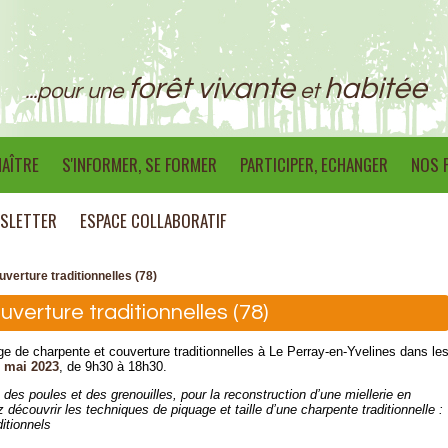
forêt vivante
habitée
...pour une
et
AÎTRE
S'INFORMER, SE FORMER
PARTICIPER, ECHANGER
NOS 
SLETTER
ESPACE COLLABORATIF
verture traditionnelles (78)
verture traditionnelles (78)
e de charpente et couverture traditionnelles à Le Perray-en-Yvelines dans le
0 mai 2023
, de 9h30 à 18h30.
, des poules et des grenouilles, pour la reconstruction d’une miellerie en
 découvrir les techniques de piquage et taille d’une charpente traditionnelle :
itionnels