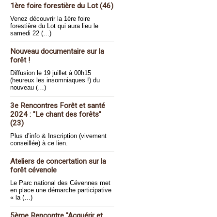
1ère foire forestière du Lot (46)
Venez découvrir la 1ère foire
forestière du Lot qui aura lieu le
samedi 22 (…)
Nouveau documentaire sur la
forêt !
Diffusion le 19 juillet à 00h15
(heureux les insomniaques !) du
nouveau (…)
3e Rencontres Forêt et santé
2024 : "Le chant des forêts"
(23)
Plus d’info & Inscription (vivement
conseillée) à ce lien.
Ateliers de concertation sur la
forêt cévenole
Le Parc national des Cévennes met
en place une démarche participative
« la (…)
5ème Rencontre "Acquérir et