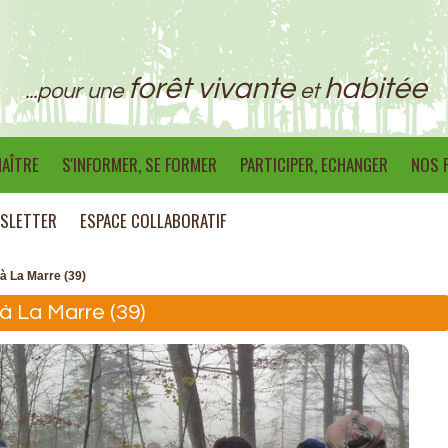
forêt vivante
habitée
...pour une
et
AÎTRE
S'INFORMER, SE FORMER
PARTICIPER, ECHANGER
NOS 
SLETTER
ESPACE COLLABORATIF
à La Marre (39)
à La Marre (39)