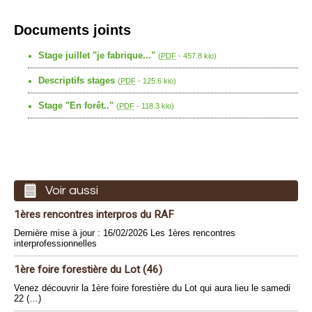
Documents joints
Stage juillet "je fabrique..."
(
PDF
-
457.8 kio
)
Descriptifs stages
(
PDF
-
125.6 kio
)
Stage "En forêt.."
(
PDF
-
118.3 kio
)
Voir aussi
1ères rencontres interpros du RAF
Dernière mise à jour : 16/02/2026 Les 1ères rencontres
interprofessionnelles
1ère foire forestière du Lot (46)
Venez découvrir la 1ère foire forestière du Lot qui aura lieu le samedi
22 (…)