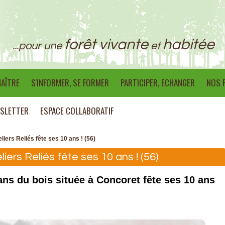
forêt vivante
habitée
...pour une
et
AÎTRE
S'INFORMER, SE FORMER
PARTICIPER, ECHANGER
NOS 
SLETTER
ESPACE COLLABORATIF
liers Reliés fête ses 10 ans ! (56)
iers Reliés fête ses 10 ans ! (56)
ans du bois située à Concoret fête ses 10 ans