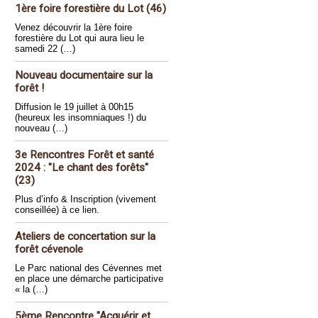
1ère foire forestière du Lot (46)
Venez découvrir la 1ère foire
forestière du Lot qui aura lieu le
samedi 22 (…)
Nouveau documentaire sur la
forêt !
Diffusion le 19 juillet à 00h15
(heureux les insomniaques !) du
nouveau (…)
3e Rencontres Forêt et santé
2024 : "Le chant des forêts"
(23)
Plus d’info & Inscription (vivement
conseillée) à ce lien.
Ateliers de concertation sur la
forêt cévenole
Le Parc national des Cévennes met
en place une démarche participative
« la (…)
5ème Rencontre "Acquérir et