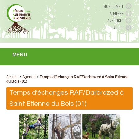
MON COMPTE
ADHÉRER
ANNONCES
RECHERCHER
MENU
Accueil
>
Agenda
>
Temps d’échanges RAF/Darbrazed à Saint Etienne
du Bois (01)
Temps d’échanges RAF/Darbrazed à
Saint Etienne du Bois (01)