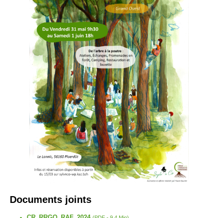
Documents joints
CR_RRGO_RAF_2024
(
PDF
-
9.4 Mio
)