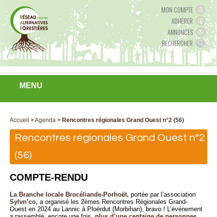
MON COMPTE
ADHÉRER
ANNONCES
RECHERCHER
MENU
Accueil
>
Agenda
>
Rencontres régionales Grand Ouest n°2 (56)
Rencontres régionales Grand Ouest n°2
(56)
COMPTE-RENDU
La Branche locale Brocéliande-Porhoët,
portée par l’association
Sylvn’co,
a organisé les 2èmes Rencontres Régionales Grand-
Ouest en 2024 au Lannic à Ploërdut (Morbihan), bravo ! L’événement
a rassemblé, encore une fois,
plus d’une centaine de personnes