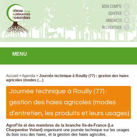
MON COMPTE
ADHÉRER
ANNONCES
RECHERCHER
MENU
Accueil
>
Agenda
>
Journée technique à Rouilly (77) : gestion des haies
agricoles (modes (…)
Journée technique à Rouilly (77) :
gestion des haies agricoles (modes
d’entretien, les produits et leurs usages)
Agrof’ile et des membres de la branche Ile-de-France (Le
Charpentier Volant)
organisent une journée technique sur les usages
du bois issu des haies, et la gestion des haies agricoles.