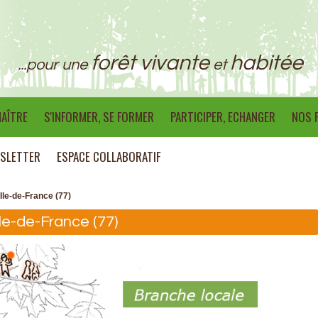
forêt vivante
habitée
...pour une
et
AÎTRE
S'INFORMER, SE FORMER
PARTICIPER, ECHANGER
NOS 
SLETTER
ESPACE COLLABORATIF
Ile-de-France (77)
Ile-de-France (77)