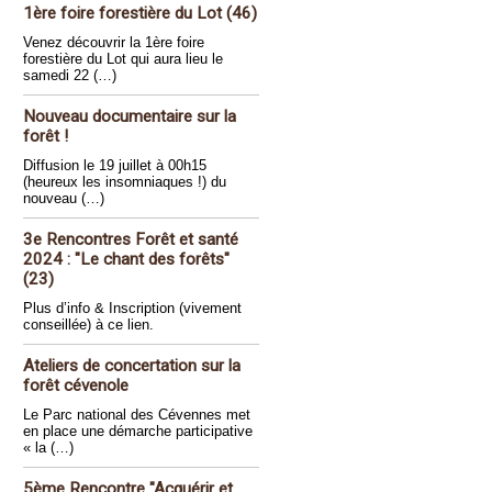
1ère foire forestière du Lot (46)
Venez découvrir la 1ère foire
forestière du Lot qui aura lieu le
samedi 22 (…)
Nouveau documentaire sur la
forêt !
Diffusion le 19 juillet à 00h15
(heureux les insomniaques !) du
nouveau (…)
3e Rencontres Forêt et santé
2024 : "Le chant des forêts"
(23)
Plus d’info & Inscription (vivement
conseillée) à ce lien.
Ateliers de concertation sur la
forêt cévenole
Le Parc national des Cévennes met
en place une démarche participative
« la (…)
5ème Rencontre "Acquérir et