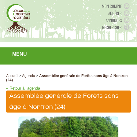
MON COMPTE
ADHÉRER
ANNONCES
RECHERCHER
MENU
Accueil
>
Agenda
>
Assemblée générale de Forêts sans âge à Nontron
(24)
« Retour à l'agenda
Assemblée générale de Forêts sans
âge à Nontron (24)