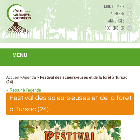
MON COMPTE
ADHÉRER
ANNONCES
RECHERCHER
MENU
Accueil
>
Agenda
>
Festival des scieurs·euses et de la forêt à Tursac
(24)
« Retour à l'agenda
Festival des scieurs·euses et de la forêt
à Tursac (24)